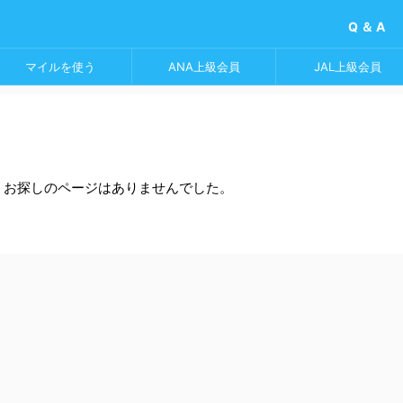
Q ＆ A
マイルを使う
ANA上級会員
JAL上級会員
。お探しのページはありませんでした。