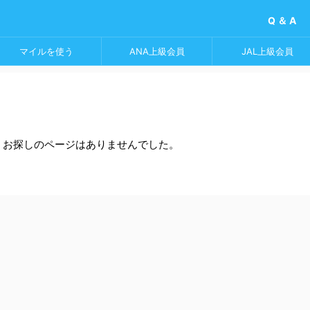
Q ＆ A
マイルを使う
ANA上級会員
JAL上級会員
。お探しのページはありませんでした。