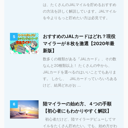
は、たくさんのJALマイルを貯めるおすすめ
の方法を詳しく解説しています。JALマイル
を今よりもっと貯めたい方は必見です。
おすすめのJALカードはどれ？現役
5
マイラーが８枚を激選【2020年最
新版】
数多くの種類がある『JALカード』、その数
なんと20種類以上！ たくさんの中から、
JALカードを選べるのはいいことでもありま
す。 しかし、 JALカードっていろいろある
けど、結局どれがお ...
陸マイラーの始め方、４つの手順
6
【初心者にもわかりやすく解説】
初心者だけど、陸マイラーデビューしてマ
イルをたくさん貯めたい。でも、始め方がわ