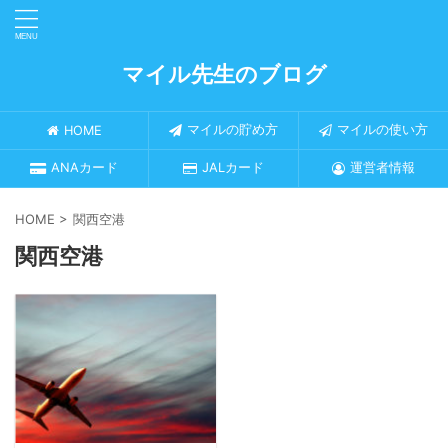
マイル先生のブログ
マイルの貯め方
マイルの使い方
HOME
ANAカード
JALカード
運営者情報
HOME
>
関西空港
関西空港