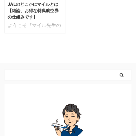
JALのどこかにマイルとは
【結論、お得な特典航空券
の仕組みです】
ようこそ『マイル先生の
ブログ』へ。 ご覧いただ
きありがとうございま
す。 運営者のたかやん
(@milesensei33)です。
この記事は、 JALのど
こかにマイルとはいった
いなんだろう。お得に国
内旅行ができるって聞い
たけど・・・。行き先は
どこ？必要なマイルは？
予約方法は？いろいろ知
りたいなぁ こうお悩み
の方に向け、書いていま
す。 どこかにマイルっ
て正直、何！？って感じ