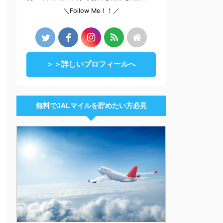
＼Follow Me！！／
＞＞詳しいプロフィールへ
無料でJALマイルを貯めたい方必見