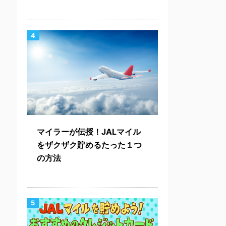
4
マイラーが伝授！JALマイル
をザクザク貯めるたった１つ
の方法
5