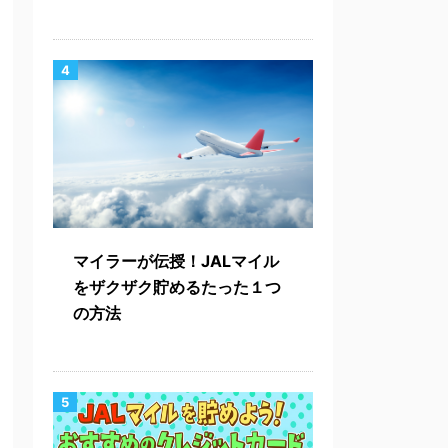
4
マイラーが伝授！JALマイル
をザクザク貯めるたった１つ
の方法
5