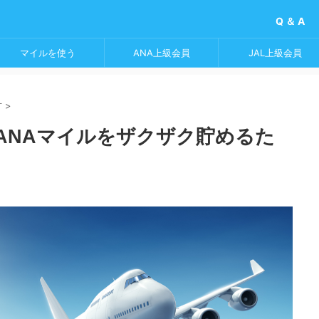
Q ＆ A
マイルを使う
ANA上級会員
JAL上級会員
方
>
ANAマイルをザクザク貯めるた