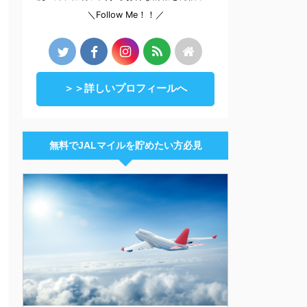
＼Follow Me！！／
＞＞詳しいプロフィールへ
無料でJALマイルを貯めたい方必見