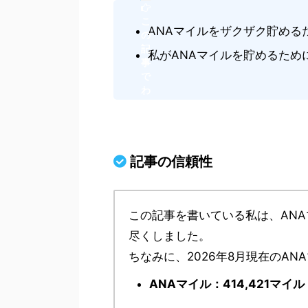
こ
ANAマイルをザクザク貯める
の
記
私がANAマイルを貯めるため
事
で
わ
か
る
こ
と
記事の信頼性
この記事を書いている私は、ANA
尽くしました。
ちなみに、2026年8月現在のA
ANAマイル：414,421マイル