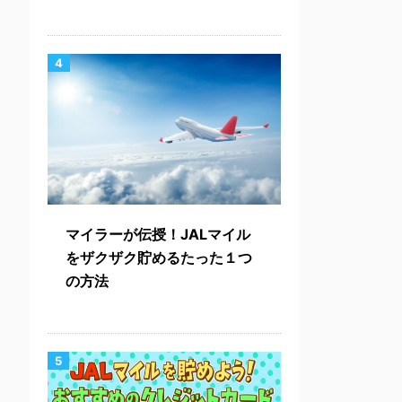
4
マイラーが伝授！JALマイル
をザクザク貯めるたった１つ
の方法
5