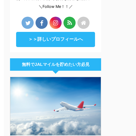
＼Follow Me！！／
＞＞詳しいプロフィールへ
無料でJALマイルを貯めたい方必見