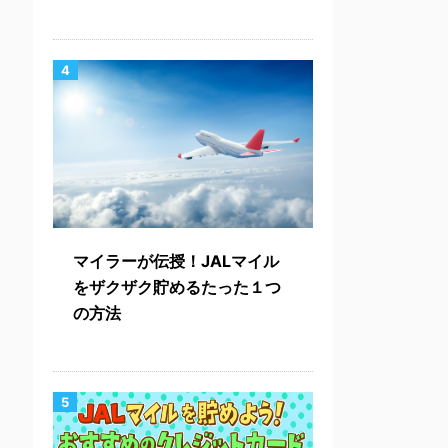
4
マイラーが伝授！JALマイル
をザクザク貯めるたった１つ
の方法
5