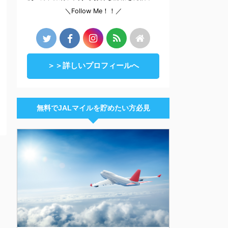
＼Follow Me！！／
＞＞詳しいプロフィールへ
無料でJALマイルを貯めたい方必見