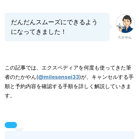
だんだんスムーズにできるよう
になってきました！
たかやん
この記事では、エクスペディアを何度も使ってきた筆
者のたかやん(
@milesensei33
)が、
キャンセルする手
順と予約内容を確認する手順を詳しく解説
していきま
す。