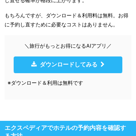
し直せる確率が格段に上がります。
もちろんですが、ダウンロード＆利用料は無料。お得
に予約し直すために必要なコストはありません。
＼旅行がもっとお得になるAIアプリ／
ダウンロードしてみる
※ダウンロード＆利用は無料です
エクスペディアでホテルの予約内容を確認す
る方法