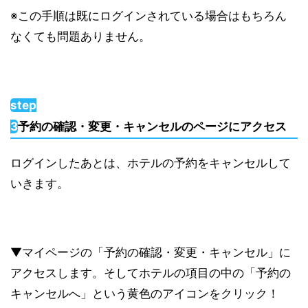
※この手順は既にログインされている場合はもちろん
なくても問題ありません。
step
3
予約の確認・変更・キャンセルのページにアクセス
ログインしたあとは、ホテルの予約をキャンセルして
いきます。
▼マイページの「予約の確認・変更・キャンセル」に
アクセスします。そしてホテルの項目の中の「予約の
キャンセルへ」という黄色のアイコンをクリック！