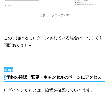
出典：エクスペディア
この手順は既にログインされている場合は、なくても
問題ありません。
step
3
予約の確認・変更・キャンセルのページにアクセス
ログインしたあとは、旅程を確認していきます。