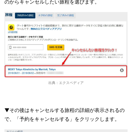
のからキャンセルしたい旅程を選びます。
出典：エクスペディア
▼その後はキャンセルする旅程の詳細が表示されるの
で、「予約をキャンセルする」をクリックします。