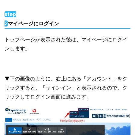
step
2
マイページにログイン
トップページが表示された後は、マイページにログイ
ンします。
▼下の画像のように、右上にある「アカウント」をク
リックすると、「サインイン」と表示されるので、ク
リックしてログイン画面に進みます。