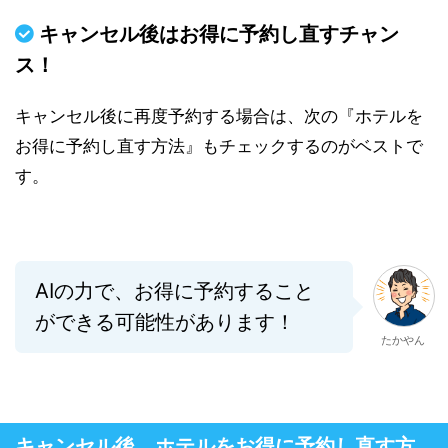
キャンセル後はお得に予約し直すチャン
ス！
キャンセル後に
再度予約する場合は、次の『ホテルを
お得に予約し直す方法』もチェックするのがベスト
で
す。
AIの力で、お得に予約すること
ができる可能性があります！
たかやん
キャンセル後、ホテルをお得に予約し直す方