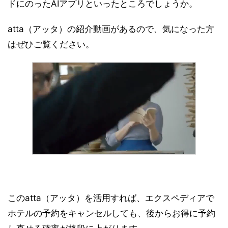
ドにのったAIアプリといったところでしょうか。
atta（アッタ）の紹介動画があるので、気になった方
はぜひご覧ください。
このatta（アッタ）を活用すれば、
エクスペディアで
ホテルの予約をキャンセルしても、後からお得に予約