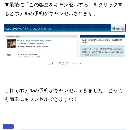
▼最後に「この客室をキャンセルする」をクリックす
るとホテルの予約がキャンセルされます。
出典：エクスペディア
これでホテルの予約がキャンセルできました。とって
も簡単にキャンセルできますね！