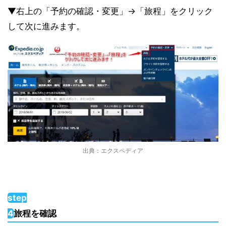
▼右上の「予約の確認・変更」→「旅程」をクリック
して次に進みます。
出典：エクスペディア
step
4
旅程を確認