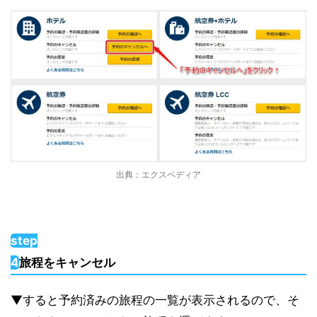
出典：エクスペディア
step
4
旅程をキャンセル
▼すると予約済みの旅程の一覧が表示されるので、そ