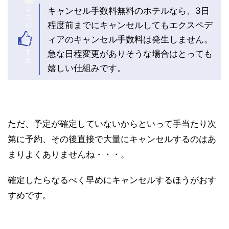
コ
キャンセル手数料無料のホテルなら、3日
コ
程度前までにキャンセルしてもエクスペデ
が
お
ィアのキャンセル手数料は発生しません。
す
す
急な日程変更がありそうな場合はとっても
め
嬉しい仕組みです。
ただ、予定が確定していないからといって手当たり次
第に予約、その後直接で大量にキャンセルするのはあ
まりよくありませんね・・・。
確定したらなるべく早めにキャンセルするほうがおす
すめです。