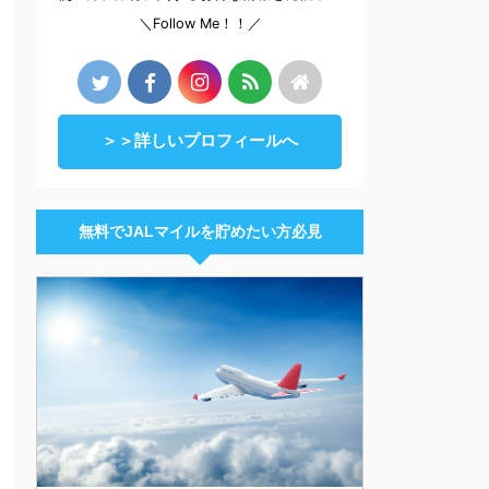
＼Follow Me！！／
＞＞詳しいプロフィールへ
無料でJALマイルを貯めたい方必見