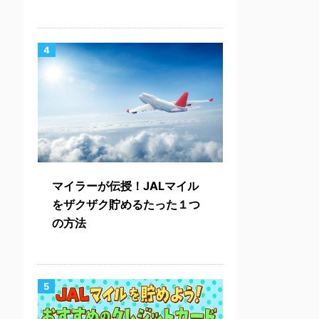
4
マイラーが伝授！JALマイル
をザクザク貯めるたった１つ
の方法
5