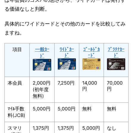
る価値なしと判断。
具体的にワイドカードとその他のカードを比較してみ
ますね。
項目
一般ｶｰ
ﾜｲﾄﾞｶｰ
ｺﾞｰﾙﾄﾞｶ
ﾌﾟﾗﾁﾅｶｰ
ﾄﾞ
ｰﾄﾞ
ﾄﾞ
ﾄﾞ
本会員
2,000円
7,250円
14,000
70,000
円
円
(初年度
無料)
ﾏｲﾙ手数
5,000円
5,000円
無料
無料
料(JCB)
スマリ
1,375円
1,375円
5,000円
なし