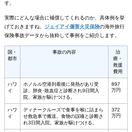
す。
実際にどんな場合に補償してくれるのか、具体例を挙
げておきますね。
ジェイアイ傷害火災保険
の海外旅行
保険事故データから抜粋して事例をご紹介します。
国・
事故の内容
治
都市
療・
救援
費用
ハワ
ホノルル空港到着後に発熱があり受
897
万円
イ
診。肺炎･敗血症と診断され9日間入
院。家族が駆けつける。
ハワ
ディナークルーズで食事を喉に詰まら
372
万円
イ
せ救急車で搬送。食物の誤嚥と診断さ
れ3日間入院。家族が駆けつける。