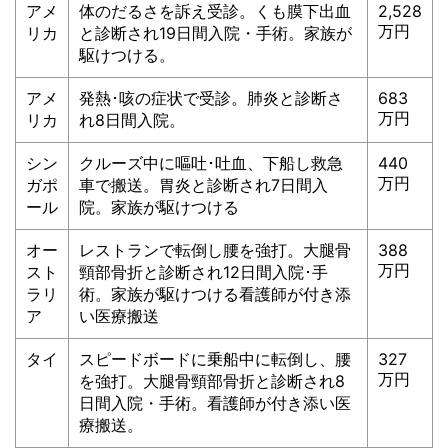
アメ
体のだるさを訴え受診。くも膜下出血
2,528
万円
リカ
と診断され19日間入院・手術。家族が
駆けつける。
アメ
発熱･咳の症状で受診。肺炎と診断さ
683
万円
リカ
れ8日間入院。
シン
クルーズ中に嘔吐･吐血、下船し救急
440
万円
ガポ
車で搬送。胃炎と診断され7日間入
ール
院。家族が駆けつける
オー
レストランで転倒し腰を強打。大腿骨
388
万円
スト
頸部骨折と診断され12日間入院･手
ラリ
術。家族が駆けつける看護師が付き添
ア
い医療搬送
タイ
スピードボードに乗船中に転倒し、腰
327
万円
を強打。大腿骨頸部骨折と診断され8
日間入院・手術。看護師が付き添い医
療搬送。